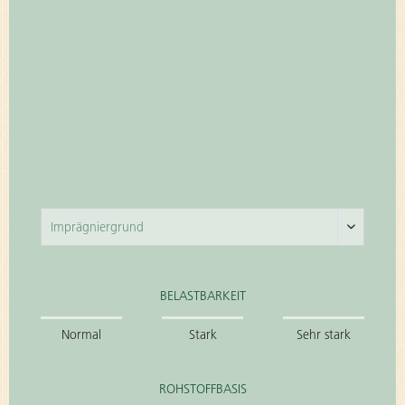
BELASTBARKEIT
Normal
Stark
Sehr stark
ROHSTOFFBASIS