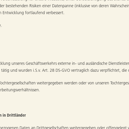
er bestehenden Risiken einer Datenpanne (inklusive von deren Wahrschein
Entwicklung fortlaufend verbessert.
e.
g unseres Geschäftsverkehrs externe in- und ausländische Dienstleister ei
tätig und wurden i.S.v. Art. 28 DS-GVO vertraglich dazu verpflichtet, di
ochtergesellschaften weitergegeben werden oder von unseren Tochtergese
rbeitungsverhältnissen.
 in Drittländer
zogenen Daten an Drittgesellschaften weitergegeben oder offengelegt w