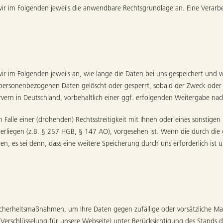
r im Folgenden jeweils die anwendbare Rechtsgrundlage an. Eine Verar
im Folgenden jeweils an, wie lange die Daten bei uns gespeichert und w
ersonenbezogenen Daten gelöscht oder gesperrt, sobald der Zweck oder di
rvern in Deutschland, vorbehaltlich einer ggf. erfolgenden Weitergabe na
Falle einer (drohenden) Rechtsstreitigkeit mit Ihnen oder eines sonstige
terliegen (z.B. § 257 HGB, § 147 AO), vorgesehen ist. Wenn die durch die g
, es sei denn, dass eine weitere Speicherung durch uns erforderlich ist 
cherheitsmaßnahmen, um Ihre Daten gegen zufällige oder vorsätzliche Mani
-Verschlüsselung für unsere Webseite) unter Berücksichtigung des Stands 