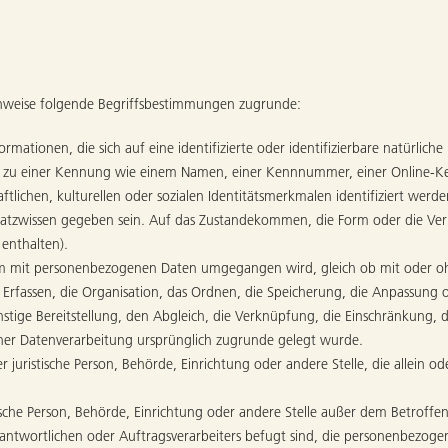
inweise folgende Begriffsbestimmungen zugrunde:
ationen, die sich auf eine identifizierte oder identifizierbare natürliche P
ng zu einer Kennung wie einem Namen, einer Kennnummer, einer Online-K
ftlichen, kulturellen oder sozialen Identitätsmerkmalen identifiziert werde
tzwissen gegeben sein. Auf das Zustandekommen, die Form oder die Ver
enthalten).
em mit personenbezogenen Daten umgegangen wird, gleich ob mit oder ohne 
s Erfassen, die Organisation, das Ordnen, die Speicherung, die Anpassun
nstige Bereitstellung, den Abgleich, die Verknüpfung, die Einschränkung
ner Datenverarbeitung ursprünglich zugrunde gelegt wurde.
er juristische Person, Behörde, Einrichtung oder andere Stelle, die allei
istische Person, Behörde, Einrichtung oder andere Stelle außer dem Betro
antwortlichen oder Auftragsverarbeiters befugt sind, die personenbezog