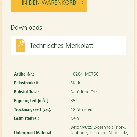
IN DEN
WARENKORB
Downloads
Technisches Merkblatt
Artikel-Nr.:
10204_M0750
Belastbarkeit:
Stark
Rohstoffbasis:
Natürliche Öle
Ergiebigkeit [m²/L]:
35
Trocknungszeit (ca.):
12 Stunden
Lösmittelfrei:
Nein
Beton/Putz, Exotenholz, Kork,
Untergrund-Material:
Laubholz, Linoleum, Nadelholz,