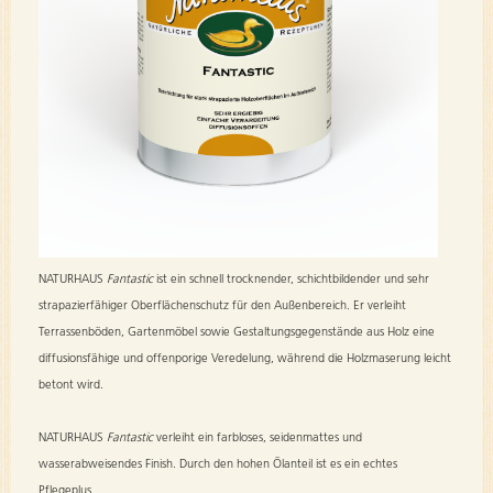
NATURHAUS
Fantastic
ist ein schnell trocknender, schichtbildender und sehr
strapazierfähiger Oberflächenschutz für den Außenbereich. Er verleiht
Terrassenböden, Gartenmöbel sowie Gestaltungsgegenstände aus Holz eine
diffusionsfähige und offenporige Veredelung, während die Holzmaserung leicht
betont wird.
NATURHAUS
Fantastic
verleiht ein farbloses, seidenmattes und
wasserabweisendes Finish. Durch den hohen Ölanteil ist es ein echtes
Pflegeplus.