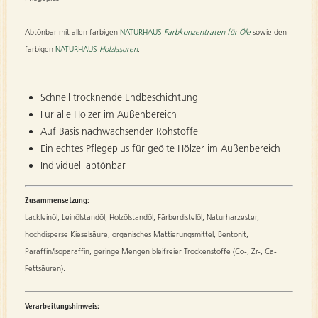
Abtönbar mit allen farbigen
NATURHAUS
Farbkonzentraten für Öle
sowie den
farbigen
NATURHAUS
Holzlasuren
.
Schnell trocknende Endbeschichtung
Für alle Hölzer im Außenbereich
Auf Basis nachwachsender Rohstoffe
Ein echtes Pflegeplus für geölte Hölzer im Außenbereich
Individuell abtönbar
Zusammensetzung:
Lackleinöl, Leinölstandöl, Holzölstandöl, Färberdistelöl, Naturharzester,
hochdisperse Kieselsäure, organisches Mattierungsmittel, Bentonit,
Paraffin/Isoparaffin, geringe Mengen bleifreier Trockenstoffe (Co-, Zr-, Ca-
Fettsäuren).
Verarbeitungshinweis: